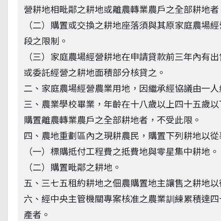
營耕地相毗鄰之耕地或離農轉業農戶之全部耕地者
（二）購置或交換之耕地座落須與其原家庭農場經
段之限制。
（三）家庭農場經營耕地在申請貸款前三年內有出
或委託經營之耕地面積部分核貸之。
二、家庭農場經營農業用地，因繼承經協議由一人
三、農業學校畢業，年齡在十八歲以上四十五歲以
購置離農轉業農戶之全部耕地者，不受此限。
四、農地重劃區內之現耕農民，購置下列耕地以從
（一）標購抵付工程費之抵費地與零星集中耕地。
（二）購置毗鄰之耕地。
五、三七五租約耕地之佃農購置地主讓售之耕地以
六、經中央主管機關專案核准之農業訓練累積達四
產者。