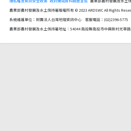
隱私權及資訊安全政策
政府網站資料開放宣告
農業部農村發展及水土保持署版權所
農業部農村發展及水土保持署版權所有 © 2023 ARDSWC All Rights Reser
系統維護單位：財團法人台灣地理資訊中心 客服電話：(02)2396-5775 服務時間
農業部農村發展及水土保持署地址：54044 南投縣南投市中興新村光華路 6 號 電