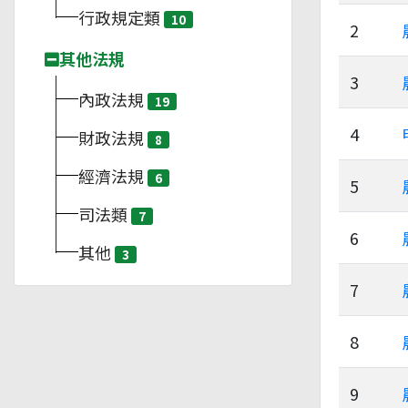
行政規定類
10
2
其他法規
3
內政法規
19
4
財政法規
8
經濟法規
6
5
司法類
7
6
其他
3
7
8
9