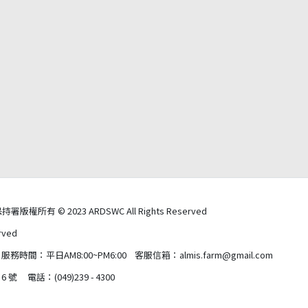
有 © 2023 ARDSWC All Rights Reserved
ved
：平日AM8:00~PM6:00 客服信箱：almis.farm@gmail.com
話：(049)239 - 4300