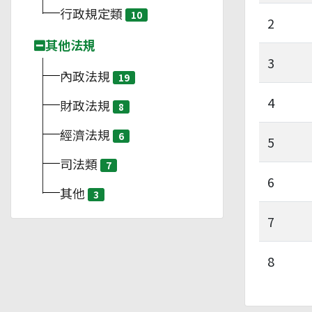
行政規定類
10
2
其他法規
3
內政法規
19
4
財政法規
8
經濟法規
6
5
司法類
7
6
其他
3
7
8