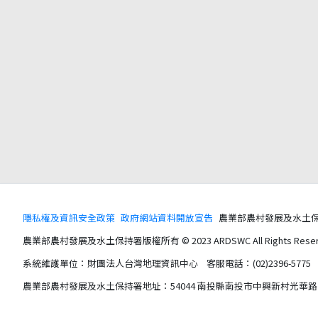
隱私權及資訊安全政策
政府網站資料開放宣告
農業部農村發展及水土保持署版權所
農業部農村發展及水土保持署版權所有 © 2023 ARDSWC All Rights Reser
系統維護單位：財團法人台灣地理資訊中心 客服電話：(02)2396-5775 服務時間
農業部農村發展及水土保持署地址：54044 南投縣南投市中興新村光華路 6 號 電