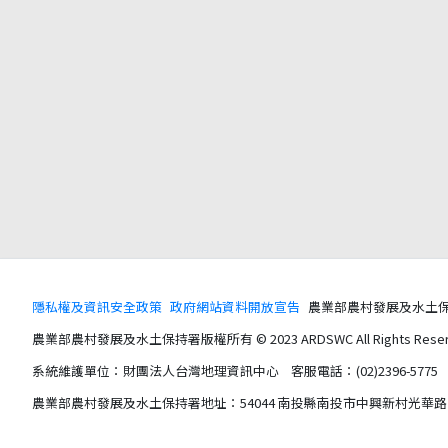
隱私權及資訊安全政策
政府網站資料開放宣告
農業部農村發展及水土保持署版權所
農業部農村發展及水土保持署版權所有 © 2023 ARDSWC All Rights Reser
系統維護單位：財團法人台灣地理資訊中心 客服電話：(02)2396-5775 服務時間
農業部農村發展及水土保持署地址：54044 南投縣南投市中興新村光華路 6 號 電