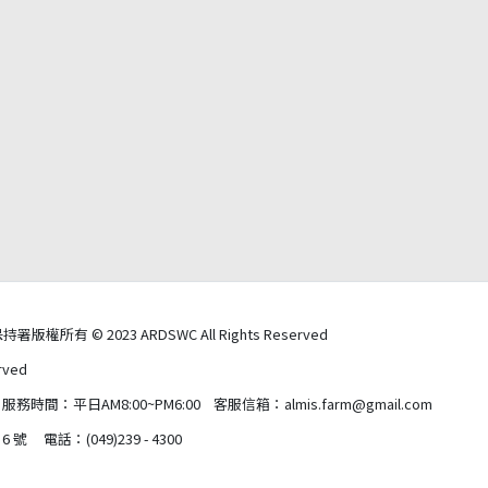
有 © 2023 ARDSWC All Rights Reserved
ved
：平日AM8:00~PM6:00 客服信箱：almis.farm@gmail.com
話：(049)239 - 4300