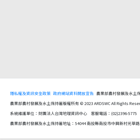
隱私權及資訊安全政策
政府網站資料開放宣告
農業部農村發展及水土保持署版權所
農業部農村發展及水土保持署版權所有 © 2023 ARDSWC All Rights Reser
系統維護單位：財團法人台灣地理資訊中心 客服電話：(02)2396-5775 服務時間
農業部農村發展及水土保持署地址：54044 南投縣南投市中興新村光華路 6 號 電